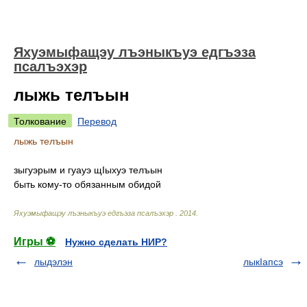
Яхуэмыфащэу лъэныкъуэ едгъэза
псалъэхэр
лыжь телъын
Толкование
Перевод
лыжь телъын
зыгуэрым и гуауэ щIыхуэ телъын
быть кому-то обязанным обидой
Яхуэмыфащэу лъэныкъуэ едгъэза псалъэхэр
.
2014
.
Игры ⚽
Нужно сделать НИР?
лыдэлэн
лыкIапсэ